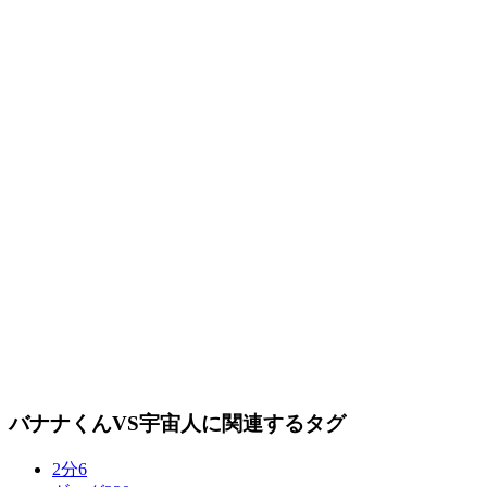
バナナくんVS宇宙人に関連するタグ
2分
6