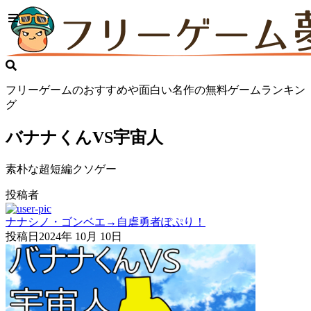
フリーゲームのおすすめや面白い名作の無料ゲームランキン
グ
バナナくんVS宇宙人
素朴な超短編クソゲー
投稿者
ナナシノ・ゴンベエ→自虐勇者ぽぷり！
投稿日
2024年 10月 10日