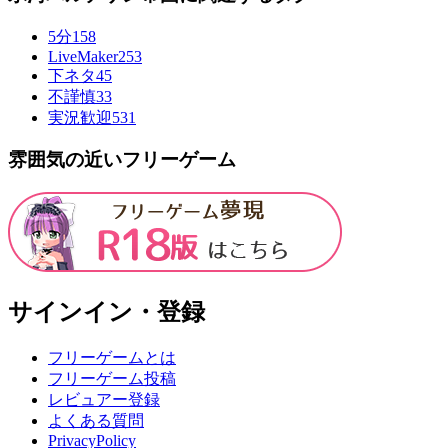
5分
158
LiveMaker
253
下ネタ
45
不謹慎
33
実況歓迎
531
雰囲気の近いフリーゲーム
サインイン・登録
フリーゲームとは
フリーゲーム投稿
レビュアー登録
よくある質問
PrivacyPolicy