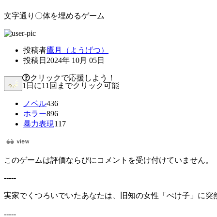
文字通り〇体を埋めるゲーム
投稿者
鷹月（ようげつ）
投稿日
2024年 10月 05日
クリックで応援しよう！
1日に11回までクリック可能
ノベル
436
ホラー
896
暴力表現
117
このゲームは評価ならびにコメントを受け付けていません。
-----
実家でくつろいでいたあなたは、旧知の女性「ぺけ子」に突
-----