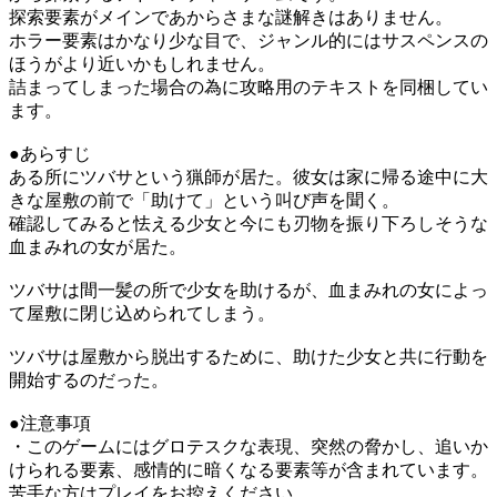
探索要素がメインであからさまな謎解きはありません。
ホラー要素はかなり少な目で、ジャンル的にはサスペンスの
ほうがより近いかもしれません。
詰まってしまった場合の為に攻略用のテキストを同梱してい
ます。
●あらすじ
ある所にツバサという猟師が居た。彼女は家に帰る途中に大
きな屋敷の前で「助けて」という叫び声を聞く。
確認してみると怯える少女と今にも刃物を振り下ろしそうな
血まみれの女が居た。
ツバサは間一髪の所で少女を助けるが、血まみれの女によっ
て屋敷に閉じ込められてしまう。
ツバサは屋敷から脱出するために、助けた少女と共に行動を
開始するのだった。
●注意事項
・このゲームにはグロテスクな表現、突然の脅かし、追いか
けられる要素、感情的に暗くなる要素等が含まれています。
苦手な方はプレイをお控えください。