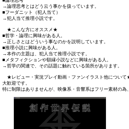
■論理思考
→論理思考とはどう云う事かを扱っています。
■フーダニット（犯人当て）
→犯人当て推理小説です。
★こんな方にオススメ★
■哲学・論理に興味がある人。
→正しさとはどういう事なのかを説明しています。
■推理小説に興味がある人。
→本作の主題は、犯人当て推理小説です。
■メタフィクションや額縁小説などに興味がある人。
→哲学の関連で、その話題に触れている箇所があります。
★レビュー・実況プレイ動画・ファンイラスト他について
大歓迎です。
特に制限はありませんが、映像系・音響系はフリー素材の為