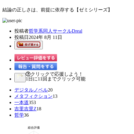
結論の正しさは、前提に依存する【ゼミシリーズ】
投稿者
哲学系同人サークルDreal
投稿日
2024年 8月 11日
クリックで応援しよう！
1日に11回までクリック可能
デジタルノベル
20
メタフィクション
13
一本道
353
吉里吉里Z
18
哲学
36