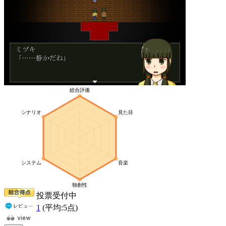
投票受付中
1
(平均:
5
点)