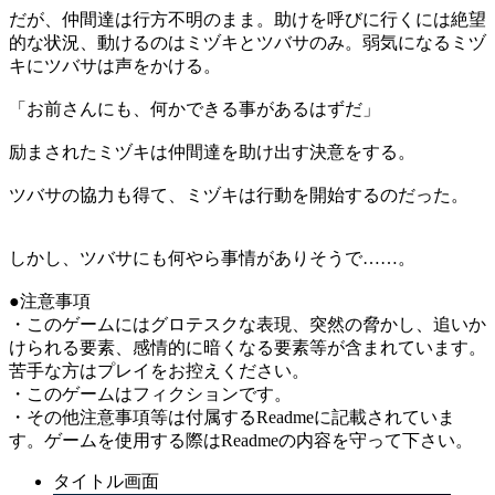
だが、仲間達は行方不明のまま。助けを呼びに行くには絶望
的な状況、動けるのはミヅキとツバサのみ。弱気になるミヅ
キにツバサは声をかける。
「お前さんにも、何かできる事があるはずだ」
励まされたミヅキは仲間達を助け出す決意をする。
ツバサの協力も得て、ミヅキは行動を開始するのだった。
しかし、ツバサにも何やら事情がありそうで……。
●注意事項
・このゲームにはグロテスクな表現、突然の脅かし、追いか
けられる要素、感情的に暗くなる要素等が含まれています。
苦手な方はプレイをお控えください。
・このゲームはフィクションです。
・その他注意事項等は付属するReadmeに記載されていま
す。ゲームを使用する際はReadmeの内容を守って下さい。
タイトル画面