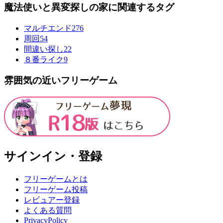
魔法使いと異変探しの家に関連するタグ
マルチエンド
276
周回
54
間違い探し
22
８番ライク
9
雰囲気の近いフリーゲーム
サインイン・登録
フリーゲームとは
フリーゲーム投稿
レビュアー登録
よくある質問
PrivacyPolicy