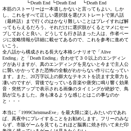
┗Death End ┗Death End ┗Death End
本筋のストーリーは一本道しかないと言ってもよい。しか
し、これをすべて正しい選択肢を選びストレートで第八話
（最終話）まで行くのはかなり難しいことはプレイすれば解
ってもらえるだろう。それだけに選択肢がくるとマメにセー
ブしておくと良い。どうしても行き詰まった人は、作者ペー
ジに攻略情報が詳細に載せてあるので、これを参考に進めて
いこう。
全八話から構成される長大な本格シナリオで「Alive
Ending」と「Death Ending」合わせて３０以上のエンディン
グがありますが、真のエンディングを見ないと今まで主人公
に襲いかかってきた恐怖の全貌がわからない作りになってい
ます。また、20万字以上の膨大なテキストを読ます文章力も
凄いのですが、背後でなっている音楽や唐突に鳴り響く効果
音・突然アップで表示される画像のタイミングが絶妙で、鳥
肌が立ちました。身も凍るような感じとはこの事なのか
と・・・
本当に「1999ChristmasEve」を最大限に楽しみたいのであれ
ば、真夜中にプレイすることをお勧めします。フリーのみな
らず、市販ゲームを見てもこれほど脳裏に焼き付いて未だ印
象強く残っているゲームは見あたらない。