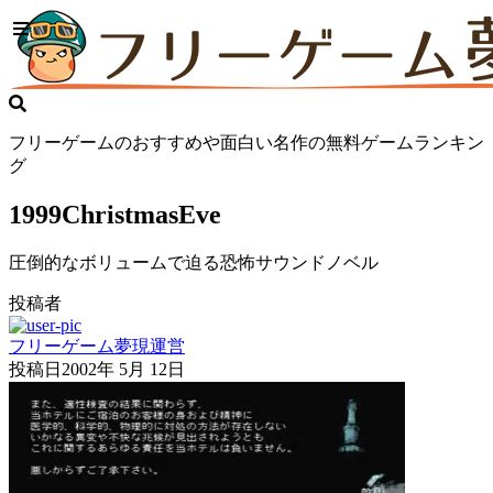
フリーゲームのおすすめや面白い名作の無料ゲームランキン
グ
1999ChristmasEve
圧倒的なボリュームで迫る恐怖サウンドノベル
投稿者
フリーゲーム夢現運営
投稿日
2002年 5月 12日