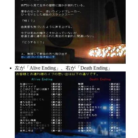
左が「Alive Ending」、右が「Death Ending」