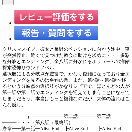
クリスマスイブ、彼女と長野のペンションに向かう途中、車
が突然停止、近くで見つけた教会に助けを求めに・・・多彩
な分岐とエンディング、全八話に分かれるボリュームの洋館
探索恐怖サウンドノベル
選択肢による分岐点が豊富で、かなり複雑になっており全エ
ンディングを見るのは至難の業。また、第○話～第○話へ移
るという分岐点の選択肢がかなりシビアで、ほとんどの人が
第一話や第二話でエンディングを迎えてしまうことになって
しまうだろう。本当はもっと複雑なのだが、大体の流れはこ
んな感じ。
┏━━━━━━━第二話━━━━第三話
━━━・・・・第八話（最終話）
序章━━第一話━Alive End ┣Alive End ┣Alive End