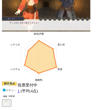
投票受付中
1
(平均:
4
点)