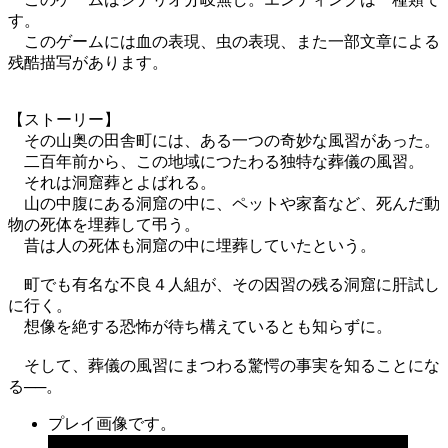
す。
このゲームには血の表現、虫の表現、また一部文章による
残酷描写があります。
【ストーリー】
その山奥の田舎町には、ある一つの奇妙な風習があった。
二百年前から、この地域につたわる独特な葬儀の風習。
それは洞窟葬とよばれる。
山の中腹にある洞窟の中に、ペットや家畜など、死んだ動
物の死体を埋葬して弔う。
昔は人の死体も洞窟の中に埋葬していたという。
町でも有名な不良４人組が、その因習の残る洞窟に肝試し
に行く。
想像を絶する恐怖が待ち構えているとも知らずに。
そして、葬儀の風習にまつわる驚愕の事実を知ることにな
る──。
プレイ画像です。