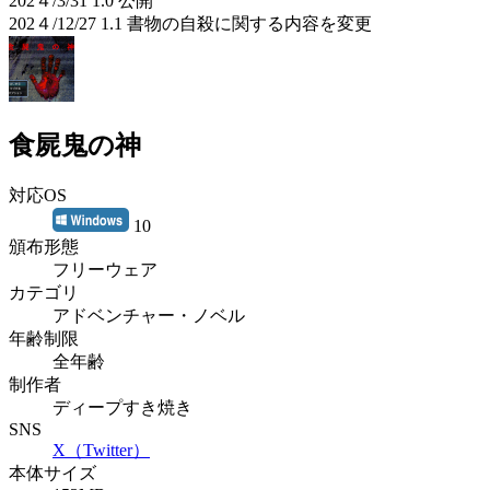
202４/3/31 1.0 公開
202４/12/27 1.1 書物の自殺に関する内容を変更
食屍鬼の神
対応OS
10
頒布形態
フリーウェア
カテゴリ
アドベンチャー・ノベル
年齢制限
全年齢
制作者
ディープすき焼き
SNS
X（Twitter）
本体サイズ