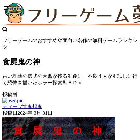
フリーゲームのおすすめや面白い名作の無料ゲームランキン
グ
食屍鬼の神
古い埋葬の儀式の因習が残る洞窟に、不良４人が肝試しに行
く恐怖を描いたホラー探索型ＡＤＶ
投稿者
ディープすき焼き
投稿日
2024年 3月 31日