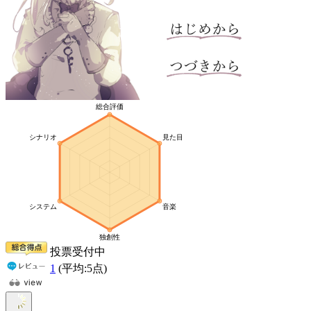
投票受付中
1
(平均:
5
点)