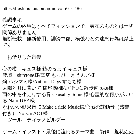
https://hoshinohanabiranunu.com/?p=486
確認事項
ゲームの内容はすべてフィクションで、実在のものとは一切
関係ありません
無断転載、無断使用、誹謗中傷、模倣などの迷惑行為は禁止
です
・お借りした音楽
心の檻 キュス様/鏡のセカイ キュス様
禁域 shimtone様/雪空 もっぴーさうんど様
薊 ハシマミ様/Autumn Days すもち様
太陽と月に背いて 稿屋 隆様/いびつな散歩道 roku様
雨の中を小走りする音 Causality Sound様/心霊的な何かが…い
る NaruIDEA様
かわいい効果音_5 Make a field Music様/心臓の鼓動音（残響
付き） Notzan ACT様
・ツール ティラノビルダー
ゲーム・イラスト・最後に流れるテーマ曲 製作 荒花ぬぬ