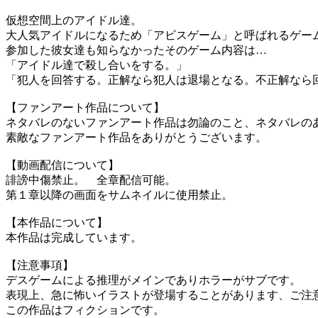
仮想空間上のアイドル達。
大人気アイドルになるため「アビスゲーム」と呼ばれるゲー
参加した彼女達も知らなかったそのゲーム内容は…
「アイドル達で殺し合いをする。」
「犯人を回答する。正解なら犯人は退場となる。不正解なら
【ファンアート作品について】
ネタバレのないファンアート作品は勿論のこと、ネタバレの
素敵なファンアート作品をありがとうございます。
【動画配信について】
誹謗中傷禁止。 全章配信可能。
第１章以降の画面をサムネイルに使用禁止。
【本作品について】
本作品は完成しています。
【注意事項】
デスゲームによる推理がメインでありホラーがサブです。
表現上、急に怖いイラストが登場することがあります、ご注
この作品はフィクションです。