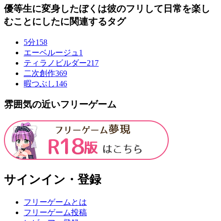
優等生に変身したぼくは彼のフリして日常を楽し
むことにしたに関連するタグ
5分
158
エーベルージュ
1
ティラノビルダー
217
二次創作
369
暇つぶし
146
雰囲気の近いフリーゲーム
サインイン・登録
フリーゲームとは
フリーゲーム投稿