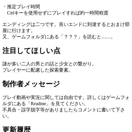
・推定プレイ時間
Ctrlキーを使用せずにプレイすれば約一時間程度
エンディングは二つです。良いエンドに到達するとおまけ部
屋に行けます。
又、ゲームフォルダにある「？？？」を読むと……。
注目してほしい点
謎が多い二人の男との話と少女との繋がり。
プレイヤーに配慮した探索要素。
制作者メッセージ
プレイ動画や実況に関しては自由です。詳しくはゲームフォ
ルダにある「Readme」を見てください。
不具合・誤字脱字等がありましたらコメントに書いて下さ
い。
更新履歴