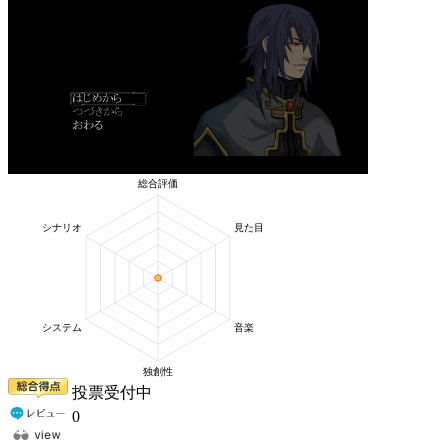
投票受付中
0