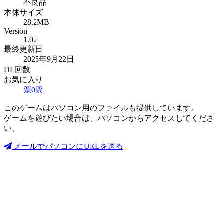
不良品
本体サイズ
28.2MB
Version
1.02
最終更新日
2025年9月22日
DL回数
お気に入り
票
0
票
このゲームはパソコン用のファイルも提供しています。
ゲームを遊びたい場合は、パソコンからアクセスしてくださ
い。
メールでパソコンにURLを送る