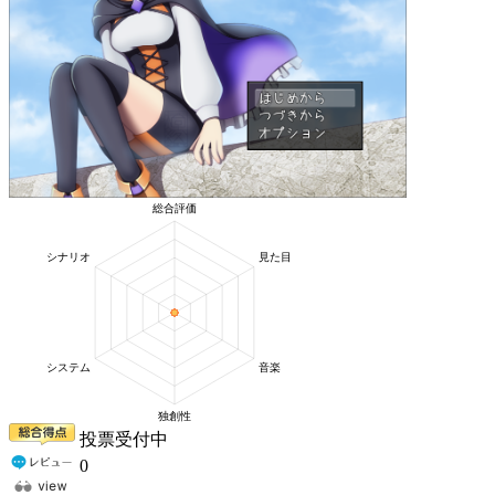
投票受付中
0