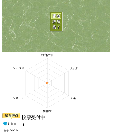
投票受付中
0