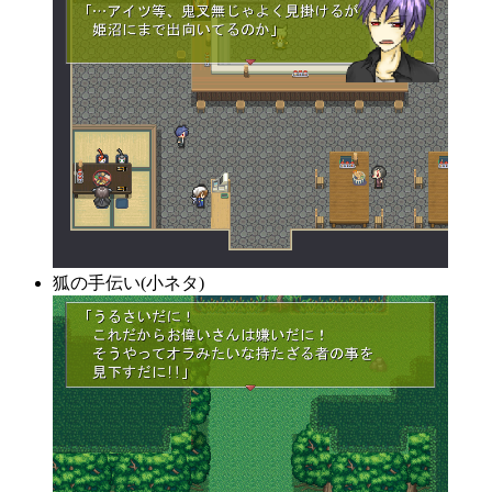
狐の手伝い(小ネタ)