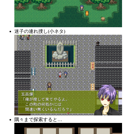
迷子の連れ捜し(小ネタ)
隅々まで探索すると…