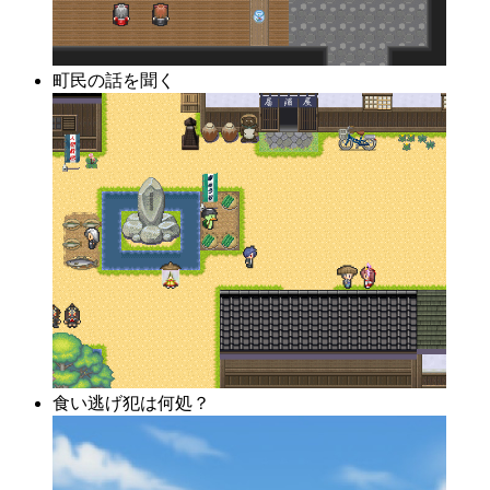
町民の話を聞く
食い逃げ犯は何処？