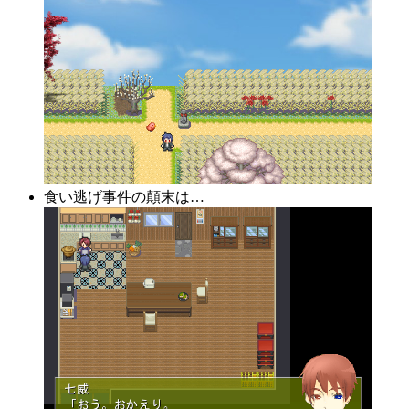
食い逃げ事件の顛末は…