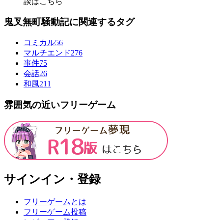
談はこちら
鬼叉無町騒動記に関連するタグ
コミカル
56
マルチエンド
276
事件
75
会話
26
和風
211
雰囲気の近いフリーゲーム
サインイン・登録
フリーゲームとは
フリーゲーム投稿