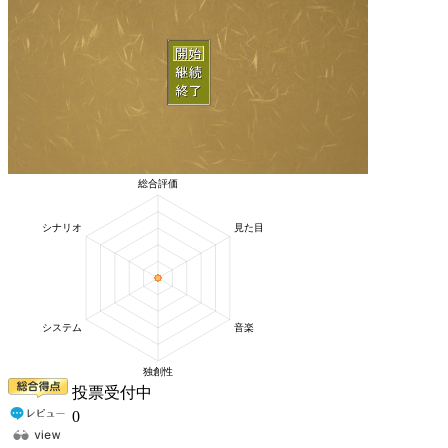
投票受付中
0