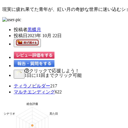
現実に疲れ果てた青年が、紅い月の奇妙な世界に迷い込むシ
投稿者
黒蝶月
投稿日
2023年 10月 22日
クリックで応援しよう！
1日に11回までクリック可能
ティラノビルダー
217
マルチエンディング
622