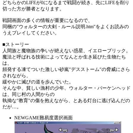
どちらかのLIFEが0になるまで戦闘が続き、先にLIFEを削り
切った方が勝者となります。
戦闘画面の多くの情報が重要になるので、
同梱の"ウォルターの大剣・ルール説明.htm"をよくお読みの
うえプレイしてください。
■ストーリー
人間族と魔物族の争いが絶えない惑星、イエローブリック。
魔法と呼ばれる技術によってなんとか生き延びた生物たち
は、
頻発する凍てついた激しい砂嵐"デスストーム"の脅威にさら
されながら、
緩やかに滅びの道を歩んでいた。
そんな中、貧しい漁村の少年、ウォルター・バーケンヘッド
は、同じ村の人間からの
執拗な"教育"の傷を抱えながら、とある灯台に逃げ込んだの
だが…。
NEWGAME難易度選択画面