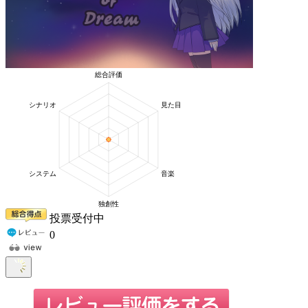
投票受付中
0