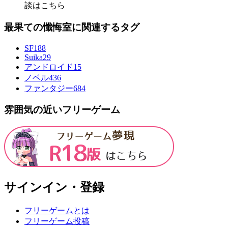
談はこちら
最果ての懺悔室に関連するタグ
SF
188
Suika2
9
アンドロイド
15
ノベル
436
ファンタジー
684
雰囲気の近いフリーゲーム
サインイン・登録
フリーゲームとは
フリーゲーム投稿