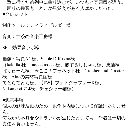
塾に行くため列車に乗り込むが、いつもと雰囲気が違う。
周りの乗客も、どこか見覚えがある人ばかりだった。
■クレジット
制作ツール：ティラノビルダー様
音楽：甘茶の音楽工房様
SE：効果音ラボ様
画像：写真AC様、Stable Diffusion様
（kakkiko様、mocco.mocco様、旅するししゃも様、恵藤様
ぱりゅーん様、今ここ！プラネット様、Grapher_and_Creater
様、Aineの素材写真館様
てとらてとら様、【FW】フォトグラファーK様、
Nakamasa0714様、チェシャー猫様）
■免責事項
個人の趣味活動のため、動作や内容について保証はありませ
ん。
何らかの不具合やトラブルが生じたとしても、作者は一切の
責任を負いません。