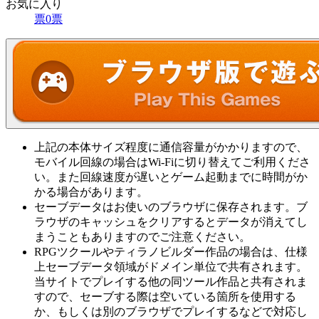
お気に入り
票
0
票
上記の本体サイズ程度に通信容量がかかりますので、
モバイル回線の場合はWi-Fiに切り替えてご利用くださ
い。また回線速度が遅いとゲーム起動までに時間がか
かる場合があります。
セーブデータはお使いのブラウザに保存されます。ブ
ラウザのキャッシュをクリアするとデータが消えてし
まうこともありますのでご注意ください。
RPGツクールやティラノビルダー作品の場合は、仕様
上セーブデータ領域がドメイン単位で共有されます。
当サイトでプレイする他の同ツール作品と共有されま
すので、セーブする際は空いている箇所を使用する
か、もしくは別のブラウザでプレイするなどで対応し