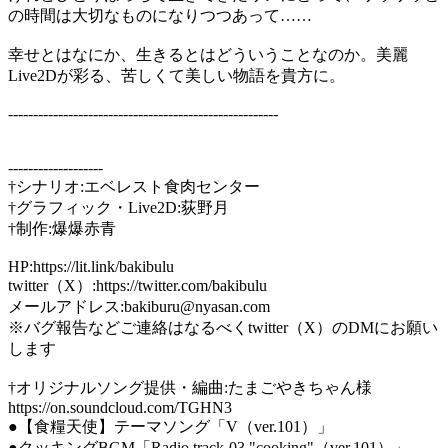
の時間は大切なものになりつつあって……
幸せとはなにか、生きるとはどういうことなのか。美麗
Live2Dが彩る、苦しくて美しい物語を貴方に。
------------------------------------------------------
-------------------
†シナリオ:エベレスト食肉センター
†グラフィック・Live2D:荻野月
†制作:爆爆赤青
HP:https://lit.link/bakibulu
twitter（X）:https://twitter.com/bakibulu
メールアドレス:bakiburu@nyasan.com
※バグ報告などご連絡はなるべくtwitter（X）のDMにお願い
します
†オリジナルソング提供・編曲:たまごやきちゃん様
https://on.soundcloud.com/TGHN3
●【食糧天使】テーマソング「V（ver.101）」
●クッキングBGM「Radio track-03 "cooking"（ver.101）」