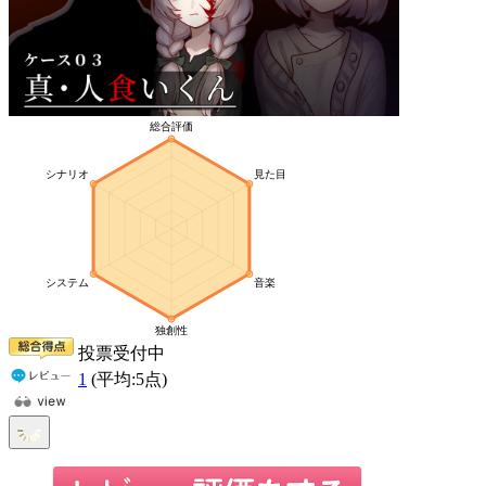
投票受付中
1
(平均:
5
点)