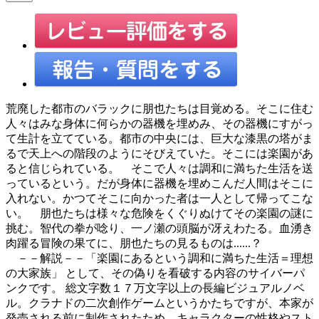
荒廃した都市のバラックに朋也たちは目覚める。そこに住む
人々はみな身体に何らかの器機を埋めみ、その器機にすがっ
て生計を立てている。都市の中央には、巨大な漆黒の塔がま
るで天上への階段のようにそびえていた。そこには楽園があ
ると信じられている。 そこで人々は調和に満ちた生活を送
っているという。だが身体に器機を埋めこんだ人間はそこに
入れない。かつてそこに向かった者は一人として帰ってこな
い。 朋也たちは様々な危険をくぐりぬけてその楽園の謎に
挑む。智代の拳が唸り、一ノ瀬の頭脳が冴えわたる。血湧き
肉躍る冒険の果てに、朋也たちの見るものは......？
－－解説－－「楽園にあるという調和に満ちた生活＝理想
の大家族」 として、その偽りを看破する内容のサイバーパ
ンクです。 総文字数１７万文字以上の長編ビジュアルノベ
ル。クラナドの二次創作ゲームというかたちですが、本家が
発売される前に制作されたため、キャラクターの性格やスト