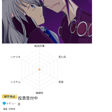
投票受付中
0