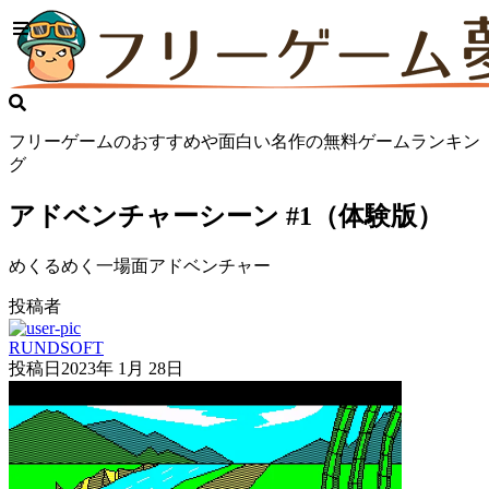
フリーゲームのおすすめや面白い名作の無料ゲームランキン
グ
アドベンチャーシーン #1（体験版）
めくるめく一場面アドベンチャー
投稿者
RUNDSOFT
投稿日
2023年 1月 28日