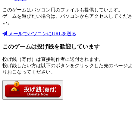
このゲームはパソコン用のファイルも提供しています。
ゲームを遊びたい場合は、パソコンからアクセスしてくださ
い。
メールでパソコンにURLを送る
このゲームは投げ銭を歓迎しています
投げ銭（寄付）は直接制作者に送付されます。
投げ銭したい方は以下のボタンをクリックした先のページよ
りおこなってください。