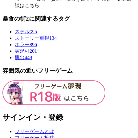
談はこちら
暴食の街2に関連するタグ
ステルス
5
ストーリー重視
134
ホラー
896
実況可
201
脱出
449
雰囲気の近いフリーゲーム
サインイン・登録
フリーゲームとは
フリーゲーム投稿