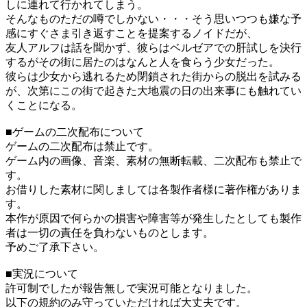
しに連れて行かれてしまう。
そんなものただの噂でしかない・・・そう思いつつも嫌な予
感にすぐさま引き返すことを提案するノイドだが、
友人アルフは話を聞かず、彼らはベルゼアでの肝試しを決行
するがその街に居たのはなんと人を食らう少女だった。
彼らは少女から逃れるため閉鎖された街からの脱出を試みる
が、次第にこの街で起きた大地震の日の出来事にも触れてい
くことになる。
■ゲームの二次配布について
ゲームの二次配布は禁止です。
ゲーム内の画像、音楽、素材の無断転載、二次配布も禁止で
す。
お借りした素材に関しましては各製作者様に著作権がありま
す。
本作が原因で何らかの損害や障害等が発生したとしても製作
者は一切の責任を負わないものとします。
予めご了承下さい。
■実況について
許可制でしたが報告無しで実況可能となりました。
以下の規約のみ守っていただければ大丈夫です。