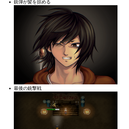
銃弾が髪を掠める
最後の銃撃戦