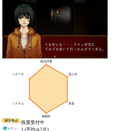
投票受付中
1
(平均:
4.7
点)