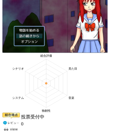
投票受付中
0