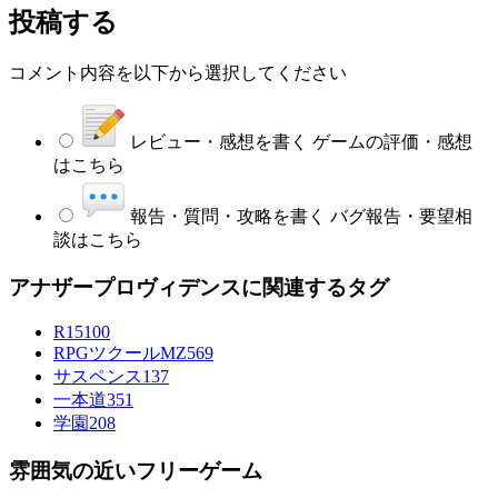
投稿する
コメント内容を以下から選択してください
レビュー・感想を書く
ゲームの評価・感想
はこちら
報告・質問・攻略を書く
バグ報告・要望相
談はこちら
アナザープロヴィデンスに関連するタグ
R15
100
RPGツクールMZ
569
サスペンス
137
一本道
351
学園
208
雰囲気の近いフリーゲーム