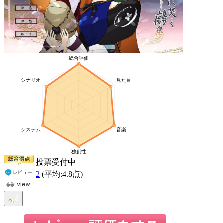
投票受付中
2
(平均:
4.8
点)