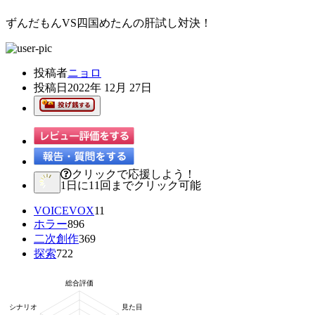
ずんだもんVS四国めたんの肝試し対決！
投稿者
ニョロ
投稿日
2022年 12月 27日
クリックで応援しよう！
1日に11回までクリック可能
VOICEVOX
11
ホラー
896
二次創作
369
探索
722