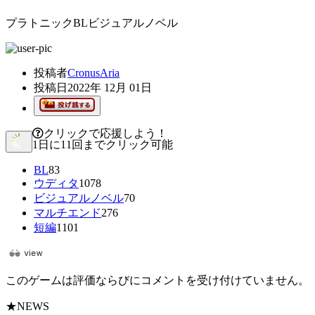
プラトニックBLビジュアルノベル
投稿者
CronusAria
投稿日
2022年 12月 01日
クリックで応援しよう！
1日に11回までクリック可能
BL
83
ウディタ
1078
ビジュアルノベル
70
マルチエンド
276
短編
1101
このゲームは評価ならびにコメントを受け付けていません。
★NEWS