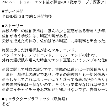
2023/2/5 トゥルーエンド後が舞台のBL微ホラープチ探
■プレイ時間
全END回収まで約１時間前後
■ストーリー
高校３年生の佐伯夜風は、ほんの少し霊感がある普通の少年
佐伯が通う学校には、幽霊の噂がある。
受験を控えた冬休み、佐伯はその幽霊、九条朝霧と出会った
終盤に少しだけ選択肢があるマルチエンド。
バッドエンド、デッドエンド、トゥルーエンドの計3つ。
外れの選択肢を選んだ時点でエンド直通というシンプルな仕
※霊に関して独自の設定です。実際の仏道とは一切関係あり
また、創作上の設定であり、作者の宗教観とも一切関係あ
※もしかしてこれはホラーか…？と迷ってる表現が少々あり
※肉体的接触は一切ないので、そういう要素がなければ平気
※逆にイチャイチャをお求めだと物足りないです。告白シー
■キャラクターグラフィック（敬称略）
るど