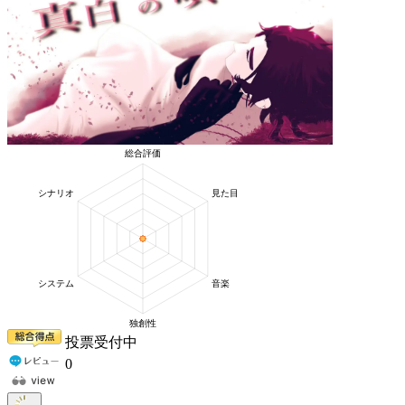
投票受付中
0