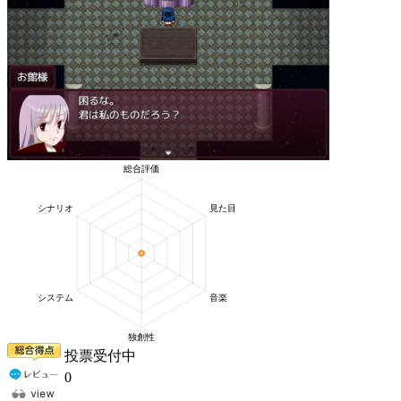
投票受付中
0