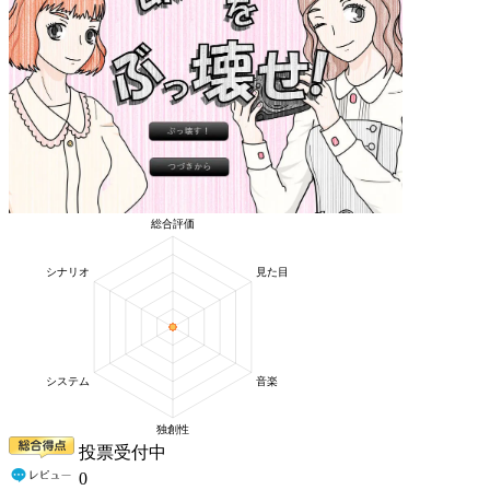
投票受付中
0