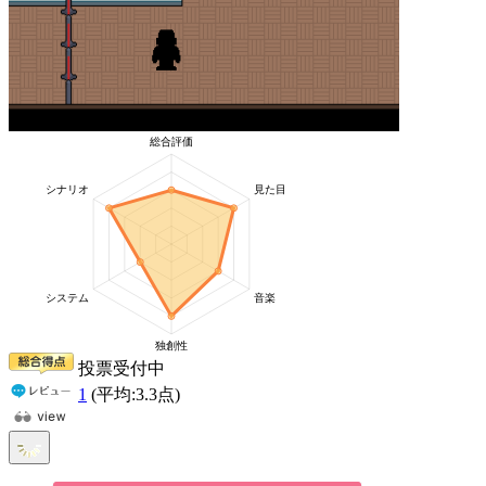
投票受付中
1
(平均:
3.3
点)