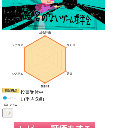
投票受付中
1
(平均:
5
点)