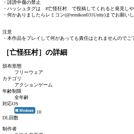
・誹謗中傷の禁止
・ハッシュタグは #亡怪狂村 で投稿してくれると発見し
・何かありましたらレミコン(@remikon031Unity)までお願
注意
・本作品をプレイして何があっても責任はとれませんのでご
［亡怪狂村］
の詳細
頒布形態
フリーウェア
カテゴリ
アクションゲーム
年齢制限
全年齢
対応OS
10
DL回数
制作者