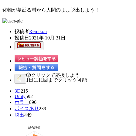
化物が蔓延る村から人間のまま脱出しよう！
投稿者
Remikon
投稿日
2021年 10月 31日
クリックで応援しよう！
1日に11回までクリック可能
3D
215
Unity
592
ホラー
896
ボイスあり
239
脱出
449