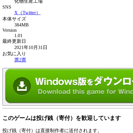
化物生産工場
SNS
X（Twitter）
本体サイズ
384MB
Version
1.01
最終更新日
2021年10月31日
お気に入り
票
2
票
このゲームは投げ銭（寄付）を歓迎しています
投げ銭（寄付）は直接制作者に送付されます。