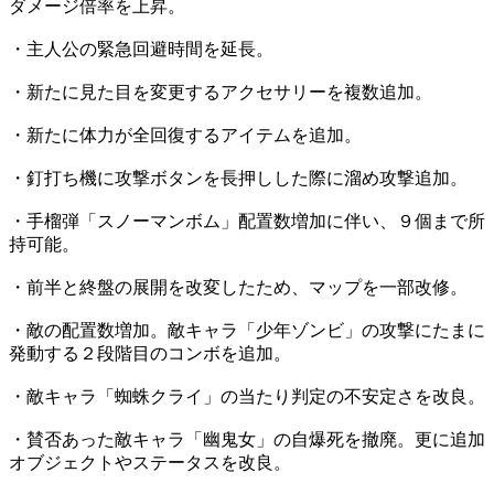
ダメージ倍率を上昇。
・主人公の緊急回避時間を延長。
・新たに見た目を変更するアクセサリーを複数追加。
・新たに体力が全回復するアイテムを追加。
・釘打ち機に攻撃ボタンを長押しした際に溜め攻撃追加。
・手榴弾「スノーマンボム」配置数増加に伴い、９個まで所
持可能。
・前半と終盤の展開を改変したため、マップを一部改修。
・敵の配置数増加。敵キャラ「少年ゾンビ」の攻撃にたまに
発動する２段階目のコンボを追加。
・敵キャラ「蜘蛛クライ」の当たり判定の不安定さを改良。
・賛否あった敵キャラ「幽鬼女」の自爆死を撤廃。更に追加
オブジェクトやステータスを改良。