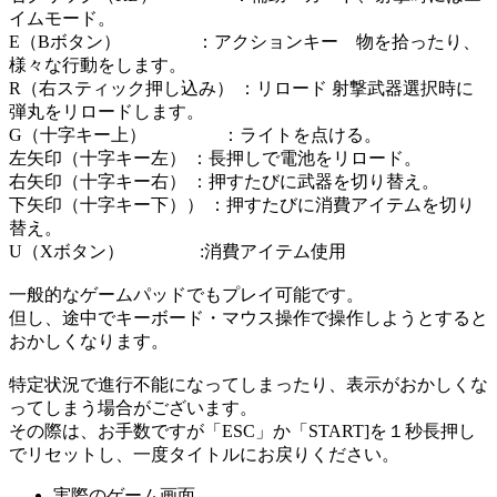
イムモード。
E（Bボタン） ：アクションキー 物を拾ったり、
様々な行動をします。
R（右スティック押し込み） ：リロード 射撃武器選択時に
弾丸をリロードします。
G（十字キー上） ：ライトを点ける。
左矢印（十字キー左） ：長押しで電池をリロード。
右矢印（十字キー右） ：押すたびに武器を切り替え。
下矢印（十字キー下）） ：押すたびに消費アイテムを切り
替え。
U（Xボタン） :消費アイテム使用
一般的なゲームパッドでもプレイ可能です。
但し、途中でキーボード・マウス操作で操作しようとすると
おかしくなります。
特定状況で進行不能になってしまったり、表示がおかしくな
ってしまう場合がございます。
その際は、お手数ですが「ESC」か「START]を１秒長押し
でリセットし、一度タイトルにお戻りください。
実際のゲーム画面。