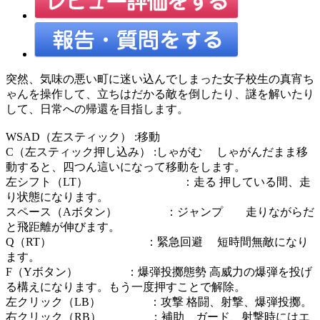
突然、気味の悪い町に迷い込んでしまった女子校生の真宵ち
ゃんを操作して、立ちはだかる敵を倒したり、謎を解いたり
して、日常への帰還を目指します。
WSAD（左スティック） :移動
C（左スティック押し込み） :しゃがむ しゃがんだまま移
動すると、四つん這いになって移動をします。
左シフト（LT） ：走る 押している間、走
り状態になります。
スペース（Aボタン） ：ジャンプ 走りながらだ
と飛距離が伸びます。
Q（RT） ：緊急回避 短時間無敵になり
ます。
F（Yボタン） ：爆弾投擲態勢 高威力の爆弾を投げ
る構えになります。もう一度押すことで解除。
左クリック（LB） ：攻撃 格闘、射撃、爆弾投擲。
右クリック（RB） ：補助 ガード、射撃時にはエ