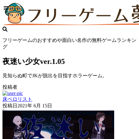
フリーゲームのおすすめや面白い名作の無料ゲームランキン
グ
夜迷い少女ver.1.05
見知らぬ町でJKが脱出を目指すホラーゲーム。
投稿者
床ペロリスト
投稿日
2021年 6月 15日