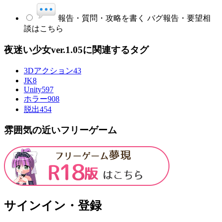
報告・質問・攻略を書く
バグ報告・要望相
談はこちら
夜迷い少女ver.1.05に関連するタグ
3Dアクション
43
JK
8
Unity
597
ホラー
908
脱出
454
雰囲気の近いフリーゲーム
サインイン・登録