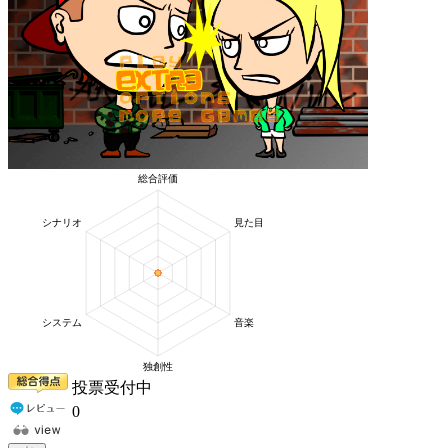
投票受付中
0