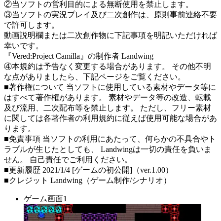
②当ソフトの営利目的による無断使用を禁止します。
③当ソフトの実況プレイ及び二次創作は、原則事前連絡不要
で許可します。
動画説明欄または二次創作物に下記事項を明記いただければ
幸いです。
『Vered:Project Camilla』の制作者 Landwing
④本規約は予告なく変更する場合があります。 その他不明
な点がありましたら、下記ページをご覧ください。
■著作権について 当ソフトに使用している素材やデータ等に
はすべて著作権があります。 素材やデータ等の改造、転載
及び流用、二次配布等を禁止します。 ただし、フリー素材
に関しては各著作者の利用規約に従えば使用可能な場合があ
ります。
■免責事項 当ソフトの利用にあたって、何らかの不具合やト
ラブルが生じたとしても、 Landwingは一切の責任を負いま
せん。 自己責任でご利用ください。
■更新履歴 2021/1/4 [ゲームの初公開]（ver.1.00）
■クレジット Landwing（ゲーム制作/シナリオ）
ゲーム画面1