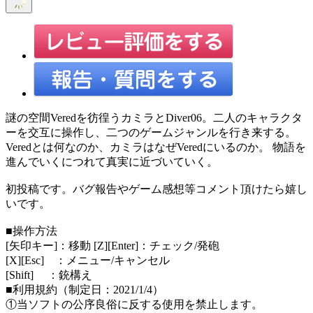
謎の空間Veredを彷徨うカミラとDiver06。二人のキャラクタ
ーを交互に操作し、二つのゲームジャンルを行き来する。
Veredとは何なのか、カミラはなぜVeredにいるのか。 物語を
進んでいくにつれて真実に近づいていく。
初投稿です。バグ報告やゲーム感想等コメント頂けたら嬉し
いです。
■操作方法
[矢印キー]：移動 [Z][Enter]：チェック/発砲
[X][Esc] ：メニュー/キャンセル
[Shift] ：銃構え
■利用規約（制定日：2021/1/4）
①当ソフトの公序良俗に反する使用を禁止します。