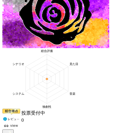
投票受付中
0