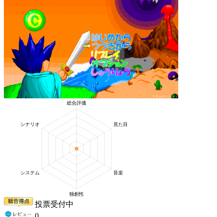
投票受付中
0