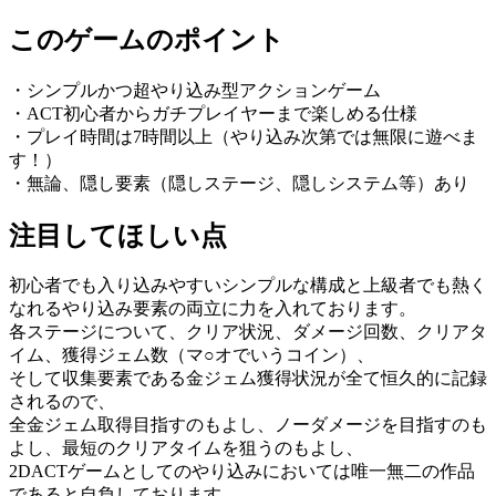
このゲームのポイント
・シンプルかつ超やり込み型アクションゲーム
・ACT初心者からガチプレイヤーまで楽しめる仕様
・プレイ時間は7時間以上（やり込み次第では無限に遊べま
す！）
・無論、隠し要素（隠しステージ、隠しシステム等）あり
注目してほしい点
初心者でも入り込みやすいシンプルな構成と上級者でも熱く
なれるやり込み要素の両立に力を入れております。
各ステージについて、クリア状況、ダメージ回数、クリアタ
イム、獲得ジェム数（マ○オでいうコイン）、
そして収集要素である金ジェム獲得状況が全て恒久的に記録
されるので、
全金ジェム取得目指すのもよし、ノーダメージを目指すのも
よし、最短のクリアタイムを狙うのもよし、
2DACTゲームとしてのやり込みにおいては唯一無二の作品
であると自負しております。