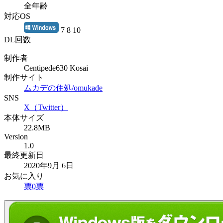
全年齢
対応OS
7 8 10
DL回数
制作者
Centipede630 Kosai
制作サイト
ムカデの住処/omukade
SNS
X（Twitter）
本体サイズ
22.8MB
Version
1.0
最終更新日
2020年9月 6日
お気に入り
票
0
票