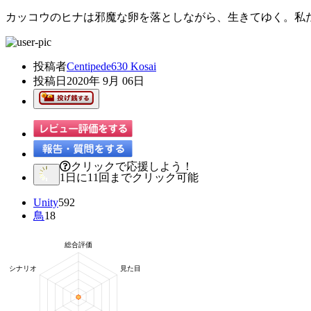
カッコウのヒナは邪魔な卵を落としながら、生きてゆく。私
投稿者
Centipede630 Kosai
投稿日
2020年 9月 06日
クリックで応援しよう！
1日に11回までクリック可能
Unity
592
鳥
18