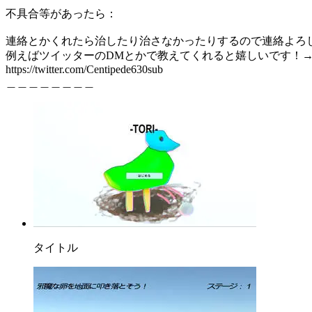
不具合等があったら：
連絡とかくれたら治したり治さなかったりするので連絡よろ
例えばツイッターのDMとかで教えてくれると嬉しいです！→@Centi
https://twitter.com/Centipede630sub
＿＿＿＿＿＿＿＿
タイトル