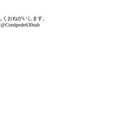
しくおねがいします。
pede630sub