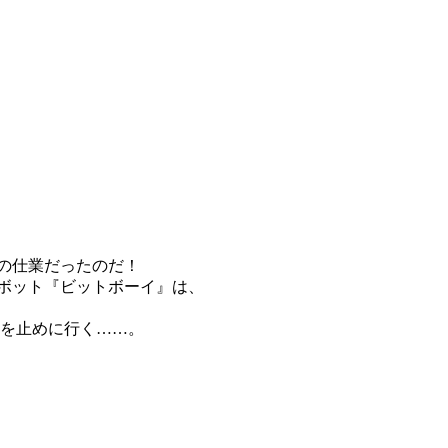
』の仕業だったのだ！
ロボット『ビットボーイ』は、
トを止めに行く……。