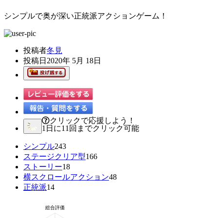
シンプルで奥が深い正統派アクションゲーム！
投稿者
冬見
投稿日
2020年 5月 18日
クリックで応援しよう！
1日に11回までクリック可能
シンプル
243
ステージクリア型
166
ストーリー
18
横スクロールアクション
48
正統派
14