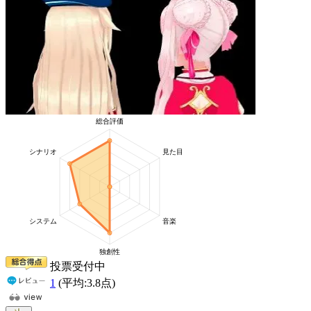
投票受付中
1
(平均:
3.8
点)