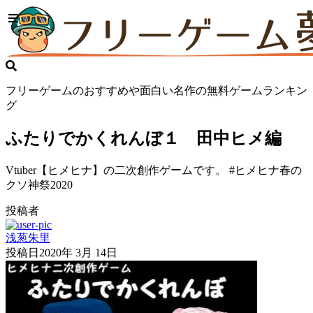
フリーゲームのおすすめや面白い名作の無料ゲームランキン
グ
ふたりでかくれんぼ１ 田中ヒメ編
Vtuber【ヒメヒナ】の二次創作ゲームです。 #ヒメヒナ春の
クソ神祭2020
投稿者
浅葱朱里
投稿日
2020年 3月 14日