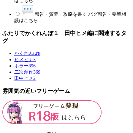
はこちら
報告・質問・攻略を書く
バグ報告・要望相
談はこちら
ふたりでかくれんぼ１ 田中ヒメ編に関連するタ
グ
かくれんぼ
8
ヒメヒナ
3
ホラー
896
二次創作
369
田中ヒメ
2
雰囲気の近いフリーゲーム