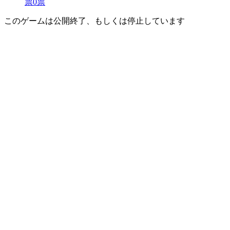
票
0
票
このゲームは公開終了、もしくは停止しています