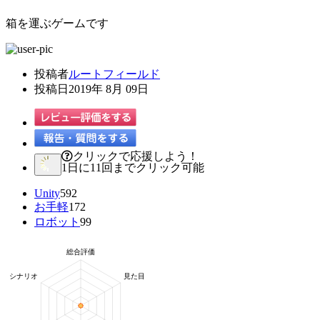
箱を運ぶゲームです
投稿者
ルートフィールド
投稿日
2019年 8月 09日
クリックで応援しよう！
1日に11回までクリック可能
Unity
592
お手軽
172
ロボット
99