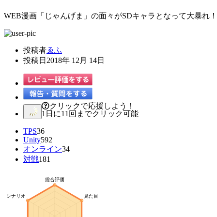
WEB漫画「じゃんげま」の面々がSDキャラとなって大暴れ
投稿者
ゑふ
投稿日
2018年 12月 14日
クリックで応援しよう！
1日に11回までクリック可能
TPS
36
Unity
592
オンライン
34
対戦
181