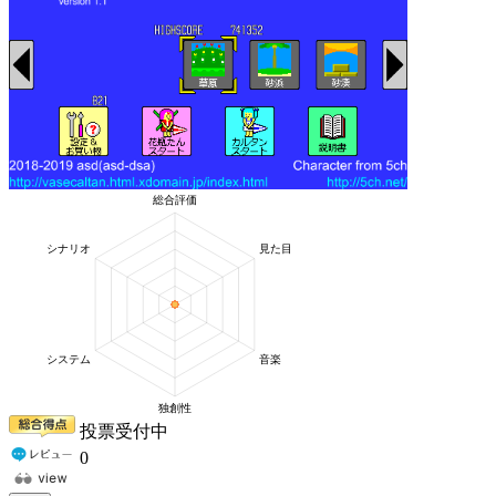
投票受付中
0