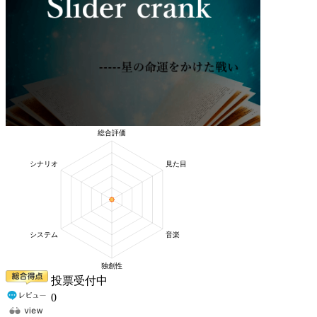
投票受付中
0