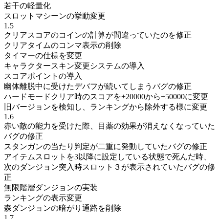
若干の軽量化
スロットマシーンの挙動変更
1.5
クリアスコアのコインの計算が間違っていたのを修正
クリアタイムのコンマ表示の削除
タイマーの仕様を変更
キャラクタースキン変更システムの導入
スコアポイントの導入
幽体離脱中に受けたデバフが続いてしまうバグの修正
ハードモードクリア時のスコアを+20000から+50000に変更
旧バージョンを検知し、ランキングから除外する様に変更
1.6
赤い敵の能力を受けた際、目薬の効果が消えなくなっていた
バグの修正
スタンガンの当たり判定が二重に発動していたバグの修正
アイテムスロットを3以降に設定している状態で死んだ時、
次のダンジョン突入時スロット３が表示されていたバグの修
正
無限階層ダンジョンの実装
ランキングの表示変更
森ダンジョンの暗がり通路を削除
1.7