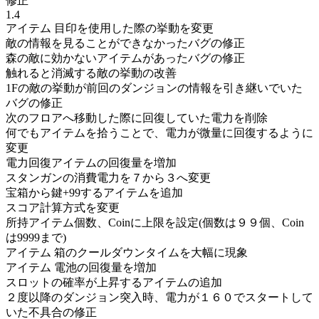
修正
1.4
アイテム 目印を使用した際の挙動を変更
敵の情報を見ることができなかったバグの修正
森の敵に効かないアイテムがあったバグの修正
触れると消滅する敵の挙動の改善
1Fの敵の挙動が前回のダンジョンの情報を引き継いでいた
バグの修正
次のフロアへ移動した際に回復していた電力を削除
何でもアイテムを拾うことで、電力が微量に回復するように
変更
電力回復アイテムの回復量を増加
スタンガンの消費電力を７から３へ変更
宝箱から鍵+99するアイテムを追加
スコア計算方式を変更
所持アイテム個数、Coinに上限を設定(個数は９９個、Coin
は9999まで)
アイテム 箱のクールダウンタイムを大幅に現象
アイテム 電池の回復量を増加
スロットの確率が上昇するアイテムの追加
２度以降のダンジョン突入時、電力が１６０でスタートして
いた不具合の修正