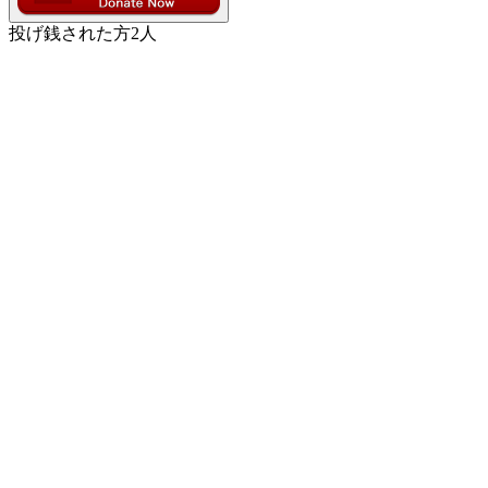
投げ銭された方
2
人